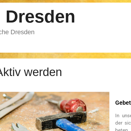
 Dresden
rche Dresden
Aktiv werden
Gebet
In uns
der si
beten.