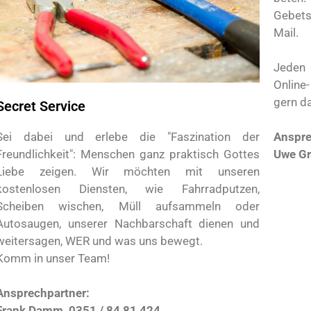
Gebets
Mail.
Jede
Online
gern d
Secret Service
Anspre
Sei dabei und erlebe die "Faszination der
Uwe Gr
Freundlichkeit": Menschen ganz praktisch Gottes
Liebe zeigen. Wir möchten mit unseren
kostenlosen Diensten, wie Fahrradputzen,
Scheiben wischen, Müll aufsammeln oder
Autosaugen, unserer Nachbarschaft dienen und
weitersagen, WER und was uns bewegt.
Komm in unser Team!
Ansprechpartner:
Frank Damm, 0351 / 84 81 424